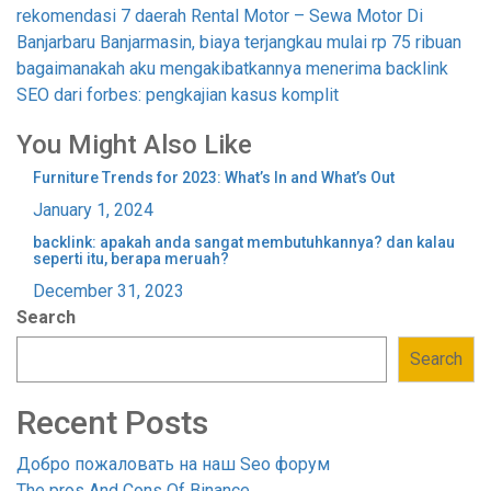
rekomendasi 7 daerah Rental Motor – Sewa Motor Di
navigation
Banjarbaru Banjarmasin, biaya terjangkau mulai rp 75 ribuan
bagaimanakah aku mengakibatkannya menerima backlink
SEO dari forbes: pengkajian kasus komplit
You Might Also Like
Furniture Trends for 2023: What’s In and What’s Out
January 1, 2024
backlink: apakah anda sangat membutuhkannya? dan kalau
seperti itu, berapa meruah?
December 31, 2023
Search
Search
Recent Posts
Добро пожаловать на наш Seo форум
The pros And Cons Of Binance