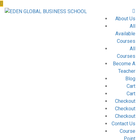
About Us
All
Available
Courses
All
Courses
Become A
Teacher
Blog
Cart
Cart
Checkout
Checkout
Checkout
Contact Us
Course
Point