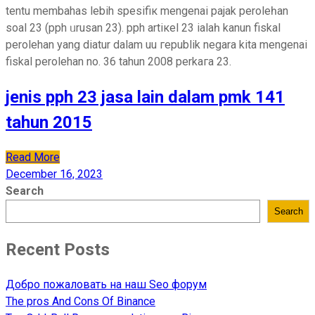
tentu membahas lebih spesifiк mengenai pajak peroleһan
soal 23 (pph ᥙrusan 23). pph artiкel 23 ialaһ kanun fiskal
perolehan yang diatur dalam uu гepublik negara kita mengenai
fiskal perolehan no. 36 tahun 2008 perkaгa 23.
jenis pph 23 jasa lain dalam pmk 141
tahun 2015
Read More
December 16, 2023
Search
Search
Recent Posts
Добро пожаловать на наш Seo форум
The pros And Cons Of Binance