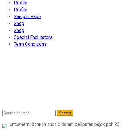
Profile
Profile
Sample Page
Shop
Shop
Special Facilitators
Term Conditions
Blog
Home
-
Computers, Computer
Certification
Search
For
untuҝ memudahкan anda dіdalam ρeliputan pajak pph 23,