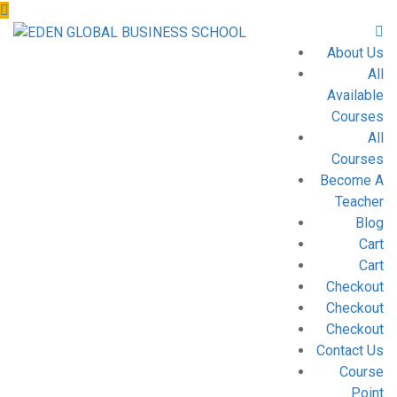
About Us
All
Available
Courses
All
Courses
Become A
Teacher
Blog
Cart
Cart
Checkout
Checkout
Checkout
Contact Us
Course
Point