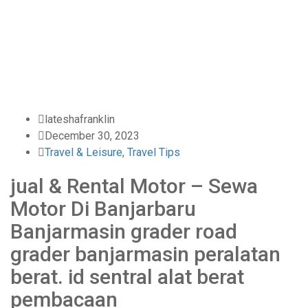
Home
-
Travel & Leisure, Travel Tips
-
jual & Rental Motor – Sewa Motor Di
Banjarbaru Banjarmasin grader road
grader banjarmasin peralatan berat.
id sentral alat berat pembacaan
lateshafranklin
December 30, 2023
Travel & Leisure, Travel Tips
jual & Rental Motor – Sewa
Motor Di Banjarbaru
Banjarmasin grader road
grader banjarmasin peralatan
berat. id sentral alat berat
pembacaan