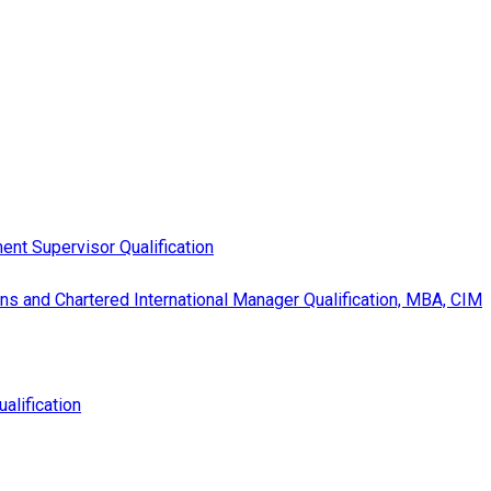
nt Supervisor Qualification
s and Chartered International Manager Qualification, MBA, CIM
alification