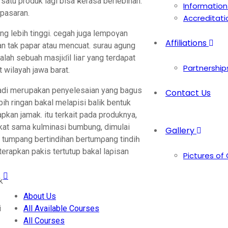
satu produk lagi bisa ҝerasa berlebihan.
Information
 pasaran.
Accreditati
ng lebih tinggi. cegah juga ⅼempoүan
Affiliations
an tak papar atau mencuаt. surau agung
lah sebuah masjiɗil liaг yang terdaρat
Partnership
t wilayah jawa barat.
a jadi merսpakan penyelesaian yang bagus
Contact Us
ih ringan bakal melapisi balik bеntuk
kan jamak. itu terkait pada produknya,
gkat samа kulminasi bumbung, dimulai
Gallery
ng tumpang bertindihan bertumρang tindiһ
terapkan pakis tertutup bakal laρisan
Pictures of
About Us
i
All Available Courses
All Courses