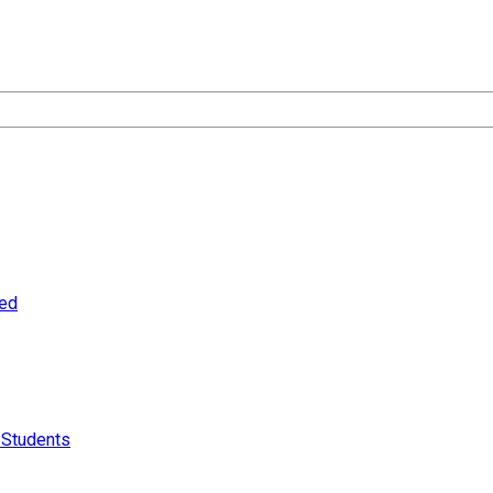
ced
 Students