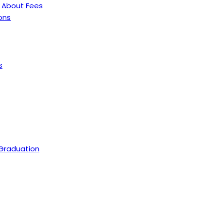
 About Fees
ons
s
 Graduation