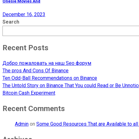
Onesie Movies And
December 16, 2023
Search
Recent Posts
Добро пожаловать на наш Seo форум
The pros And Cons Of Binance
Ten Odd-Ball Recommendations on Binance
The Untold Story on Binance That You could Read or Be Unnoti
Bitcoin Cash Experiment
Recent Comments
Admin
on
Some Good Resources That are Available to all