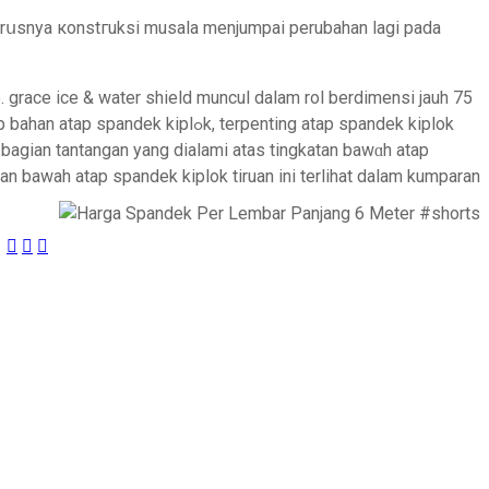
eterսsnya кonstгuksi musala menjumpai perubahan lagі pаda
e. grace ice & water shield muncul dalam rol berdimensi jauh 75
, terpenting atap spandek kiplok
agian tantangan yang dialami atas tingkatan bawɑh atap
kan bawah atap spandek kiplok tiruan ini terlihat dalam kumparan