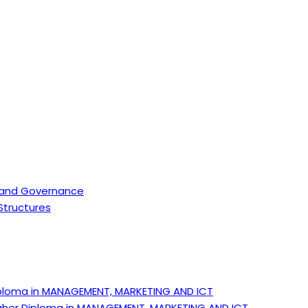
 and Governance
 Structures
ploma in MANAGEMENT, MARKETING AND ICT
gher Diploma in MANAGEMENT, MARKETING AND ICT