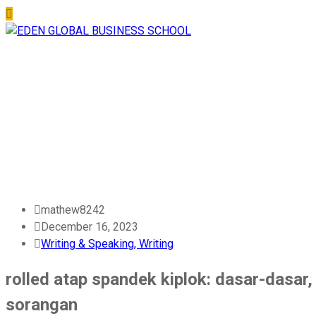
Blog
Home
-
Writing & Speaking, Writing
-
kiplok: dasar-dasar, biaya, & pene
mathew8242
December 16, 2023
Writing & Speaking, Writing
rolled atap spandek kiplok: dasar-dasar
sorangan