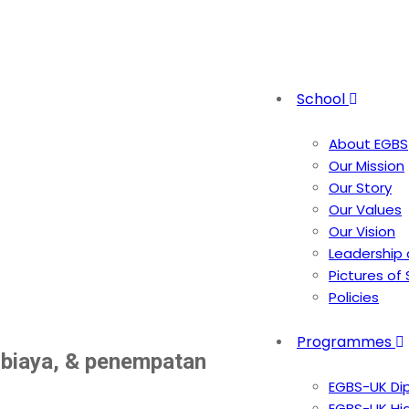
School
About EGBS
Our Mission
Our Story
 rolled atap spandek
Our Values
mpatan sorangan
Our Vision
Leadership
Pictures of
Policies
Programmes
, biaya, & penempatan
EGBS-UK Di
EGBS-UK Hi