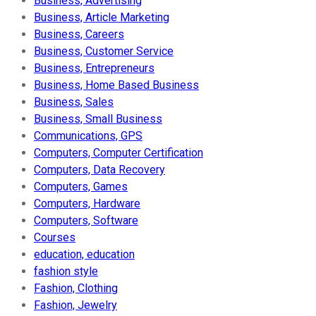
Business, Advertising
Business, Article Marketing
Business, Careers
Business, Customer Service
Business, Entrepreneurs
Business, Home Based Business
Business, Sales
Business, Small Business
Communications, GPS
Computers, Computer Certification
Computers, Data Recovery
Computers, Games
Computers, Hardware
Computers, Software
Courses
education, education
fashion style
Fashion, Clothing
Fashion, Jewelry