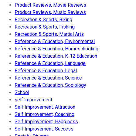
Product Reviews, Movie Reviews
Product Reviews, Music Reviews
Recreation & Sports, Biking
Recreation & Sports, Fishing
Recreation & Sports, Martial Arts
Reference & Education, Environmental
Reference & Education, Homeschooling
Reference & Education, K-12 Education
Reference & Education, Language
Reference & Education, Legal
Reference & Education, Science
Reference & Education, Sociology
School
self improvement
Self Improvement, Attraction
Self Improvement, Coaching
Self Improvement, Happiness
Self Improvement, Success