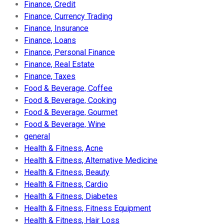
Finance, Credit
Finance, Currency Trading
Finance, Insurance
Finance, Loans
Finance, Personal Finance
Finance, Real Estate
Finance, Taxes
Food & Beverage, Coffee
Food & Beverage, Cooking
Food & Beverage, Gourmet
Food & Beverage, Wine
general
Health & Fitness, Acne
Health & Fitness, Alternative Medicine
Health & Fitness, Beauty
Health & Fitness, Cardio
Health & Fitness, Diabetes
Health & Fitness, Fitness Equipment
Health & Fitness, Hair Loss