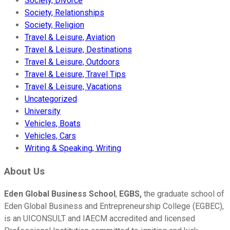
Society, Divorce
Society, Relationships
Society, Religion
Travel & Leisure, Aviation
Travel & Leisure, Destinations
Travel & Leisure, Outdoors
Travel & Leisure, Travel Tips
Travel & Leisure, Vacations
Uncategorized
University
Vehicles, Boats
Vehicles, Cars
Writing & Speaking, Writing
About Us
Eden Global Business School
,
EGBS,
the graduate school of
Eden Global Business and Entrepreneurship College (EGBEC),
is an UICONSULT and IAECM accredited and licensed