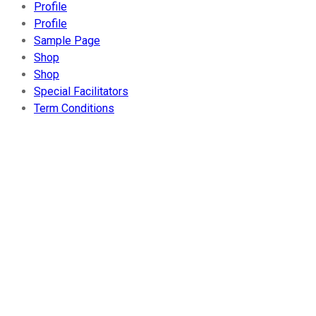
Profile
Profile
Sample Page
Shop
Shop
Special Facilitators
Term Conditions
Blog
Home
-
Finance, Real Estate
- slot
online jempolan: 10 game slot uang
nyata HORETOTO slot deposit dana
5000 bandar live game terpercaya
termulia buat dimainkan untuk