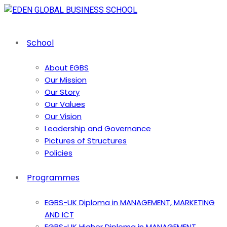
School
About EGBS
Our Mission
Our Story
Our Values
Our Vision
Leadership and Governance
Pictures of Structures
Policies
Programmes
EGBS-UK Diploma in MANAGEMENT, MARKETING
AND ICT
EGBS-UK Higher Diploma in MANAGEMENT,