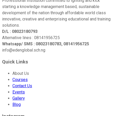
Professional Institution committed to igniting and kick
starting a knowledge management based, sustainable
development of the nation through affordable world class
innovative, creative and enterprising educational and training
solutions.
D/L : 08023180793
Alternative lines : 08141956725
Whatsapp/ SMS : 08023180783, 08141956725
info@edenglobal.sch.ng
Quick Links
About Us
Courses
Contact Us
Events
Gallery
Blog