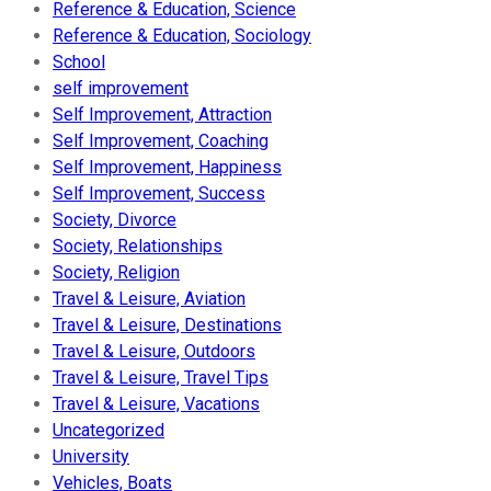
Reference & Education, Science
Reference & Education, Sociology
School
self improvement
Self Improvement, Attraction
Self Improvement, Coaching
Self Improvement, Happiness
Self Improvement, Success
Society, Divorce
Society, Relationships
Society, Religion
Travel & Leisure, Aviation
Travel & Leisure, Destinations
Travel & Leisure, Outdoors
Travel & Leisure, Travel Tips
Travel & Leisure, Vacations
Uncategorized
University
Vehicles, Boats